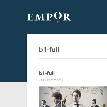
b1-full
b1-full
3. September 2013