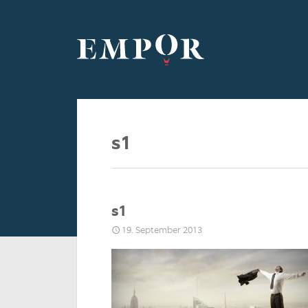
s1
s1
19. September 2013