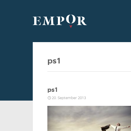
ps1
ps1
20. September 2013