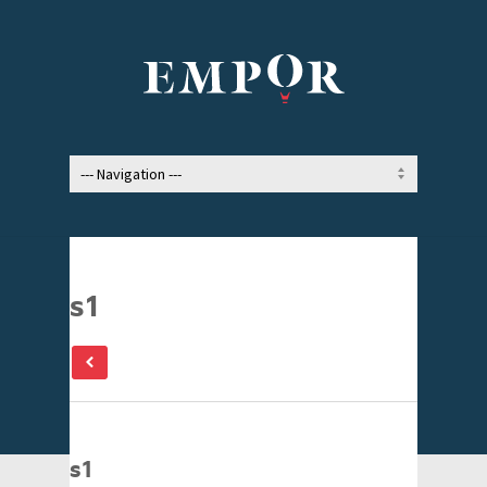
s1
s1