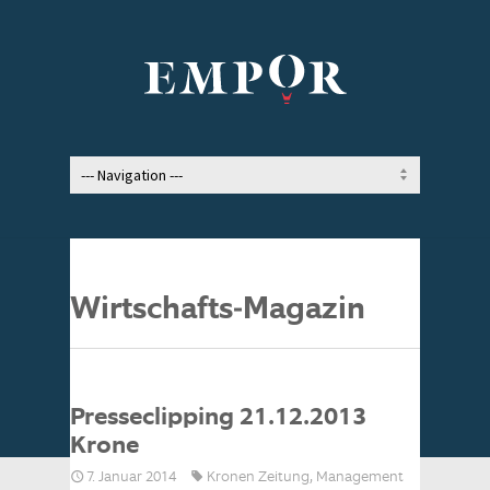
Wirtschafts-Magazin
Presseclipping 21.12.2013
Krone
7. Januar 2014
Kronen Zeitung
,
Management