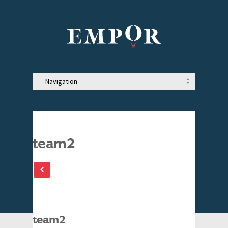
team2
team2