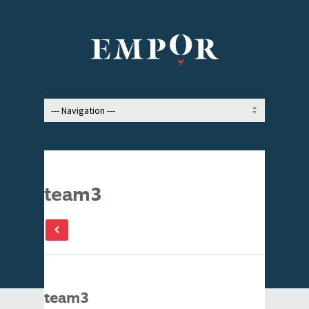
team3
team3